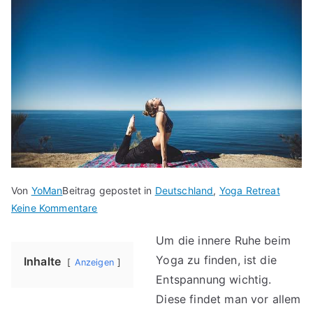
Von
YoMan
Beitrag gepostet in
Deutschland
,
Yoga Retreat
für
Keine Kommentare
Yoga
Um die innere Ruhe beim
Retreat
Yoga zu finden, ist die
Nordsee
Inhalte
Anzeigen
–
Entspannung wichtig.
Review
Diese findet man vor allem
2026