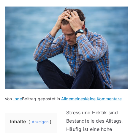
für
Von
Inge
Beitrag gepostet in
Allgemeines
Keine Kommentare
Allta
Stress und Hektik sind
bewäl
Bestandteile des Alltags.
–
Inhalte
Anzeigen
die
Häufig ist eine hohe