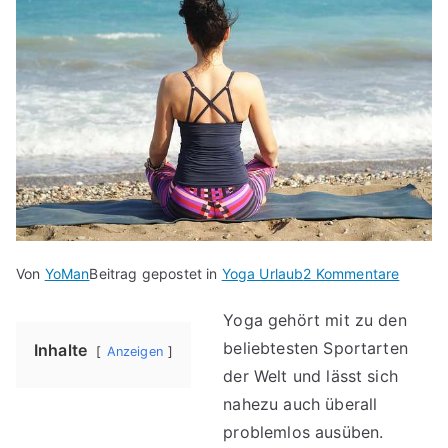
zu
Von
YoMan
Beitrag gepostet in
Yoga Urlaub
2 Kommentare
Yoga
Yoga gehört mit zu den
Urlaub
beliebtesten Sportarten
am
Inhalte
Anzeigen
Meer
der Welt und lässt sich
–
nahezu auch überall
große
problemlos ausüben.
Übersi