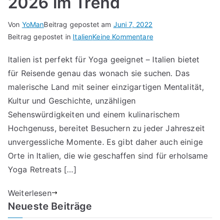
2026 im Trend
Von
YoMan
Beitrag gepostet am
Juni 7, 2022
für
Beitrag gepostet in
Italien
Keine Kommentare
Yoga
Italien ist perfekt für Yoga geeignet – Italien bietet
Retreats
für Reisende genau das wonach sie suchen. Das
Italien
–
malerische Land mit seiner einzigartigen Mentalität,
welche
Kultur und Geschichte, unzähligen
Retreats
Sehenswürdigkeiten und einem kulinarischem
sind
Hochgenuss, bereitet Besuchern zu jeder Jahreszeit
2026
unvergessliche Momente. Es gibt daher auch einige
im
Orte in Italien, die wie geschaffen sind für erholsame
Trend
Yoga Retreats […]
Weiterlesen
Neueste Beiträge