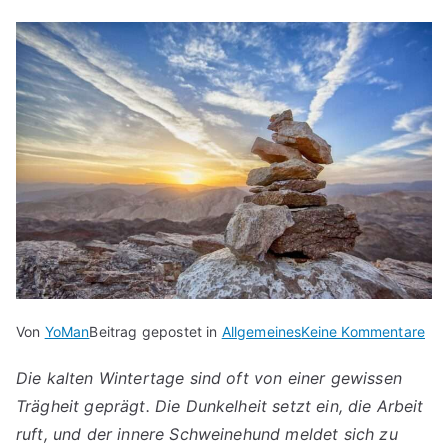
für
Von
YoMan
Beitrag gepostet in
Allgemeines
Keine Kommentare
Ver
Die kalten Wintertage sind oft von einer gewissen
dei
Trägheit geprägt. Die Dunkelheit setzt ein, die Arbeit
Wor
Lif
ruft, und der innere Schweinehund meldet sich zu