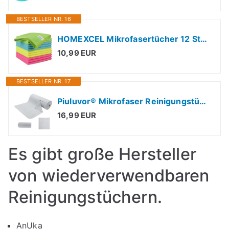
BESTSELLER NR. 16
HOMEXCEL Mikrofasertücher 12 Stück, Wiederverwendbare Küchen-Mikrofaser-Reinigungstücher, Lappen Putztücher Geschirrtücher, Fusselfreie Waschbare für Zuhause, Fenster, Auto 30 x 30 cm
10,99 EUR
BESTSELLER NR. 17
Piuluvor® Mikrofaser Reinigungstücher Rolle 50 Stück Abreißbare Putztücher 30 × 30 cm Mikrofasertücher Rolle Wiederverwendbare Fusselfreie Putztuchrolle für Auto Küche Haus (Hellgrau)
16,99 EUR
Es gibt große Hersteller
von wiederverwendbaren
Reinigungstüchern.
AnUka