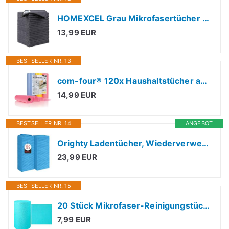
HOMEXCEL Grau Mikrofasertücher 20 Stück, Wiederverwendbare Küchen-Mikrofaser-Reinigungstücher, Lappen Putztücher Geschirrtücher, Fusselfreie Waschbare für Zuhause, Fenster, Auto 30 x 30 cm
13,99 EUR
BESTSELLER NR. 13
com-four® 120x Haushaltstücher auf Rollen in 3 Farben - extrem saugfähige und strapazierbare Reinigungstücher aus Viskose - Wiederverwendbare Allzweck-Wischtücher
14,99 EUR
BESTSELLER NR. 14
ANGEBOT
Orighty Ladentücher, Wiederverwendbare Mikrofaser-Reinigungstücher für Autos, Mehrzweck-Reinigungstücher für Autos, Mechaniker, Küche, fusselfreie Handtücher, 29,8 x 29,8 cm, Blau, 100 Stück
23,99 EUR
BESTSELLER NR. 15
20 Stück Mikrofaser-Reinigungstücher Rolle, Mikrofaser Reinigungstuch Abreißbare Microfasertücher, Allzwecktücher & Putztücher (25x25 cm) | Praktische Putztuchrolle für Auto, Küche & Haushalt
7,99 EUR