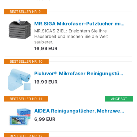
BESTSELLER NR. 9
MR.SIGA Mikrofaser-Putztücher mit Waffelmuster, 6er-Pack, grau
MR.SIGA'S ZIEL: Erleichtern Sie Ihre
Hausarbeit und machen Sie die Welt
sauberer.
16,99 EUR
BESTSELLER NR. 10
Piuluvor® Mikrofaser Reinigungstücher Rolle 50 Stück Abreißbare Putztücher 30 × 30 cm Mikrofasertücher Rolle Wiederverwendbare Fusselfreie Putztuchrolle für Auto Küche Haus (Blau)
16,99 EUR
BESTSELLER NR. 11
ANGEBOT
AIDEA Reinigungstücher, Mehrzweck-Reinigungstücher, Wiederverwendbare Haushaltstücher, 50 Stück Geschirrtücher und Handtücher, 30,5 x 30,5 cm
6,99 EUR
BESTSELLER NR. 12