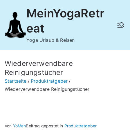
Zum
MeinYogaRetr
Inhalt
springen
eat
Yoga Urlaub & Reisen
Wiederverwendbare
Reinigungstücher
Startseite
Produktratgeber
Wiederverwendbare Reinigungstücher
Von
YoMan
Beitrag gepostet in
Produktratgeber