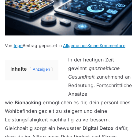
für
Von
Inge
Beitrag gepostet in
Allgemeines
Keine Kommentare
Holist
In der heutigen Zeit
Healt
gewinnt
ganzheitliche
2026:
Inhalte
Anzeigen
Bioha
Gesundheit
zunehmend an
&
Bedeutung. Fortschrittliche
Digita
Ansätze
Deto
wie
Biohacking
ermöglichen es dir, dein persönliches
Wohlbefinden gezielt zu steigern und deine
Leistungsfähigkeit nachhaltig zu verbessern.
Gleichzeitig sorgt ein bewusster
Digital Detox
dafür,
dass du im Alltag mehr Ruhe findest und Stress