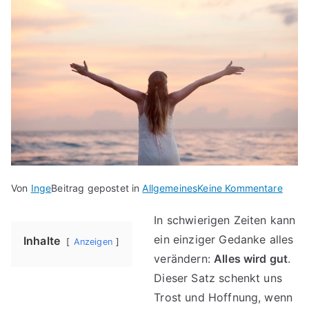
für
Von
Inge
Beitrag gepostet in
Allgemeines
Keine Kommentare
Alles
In schwierigen Zeiten kann
wird
ein einziger Gedanke alles
gut
Inhalte
Anzeigen
–
verändern:
Alles wird gut
.
Sprüc
Dieser Satz schenkt uns
Zitate
Trost und Hoffnung, wenn
und