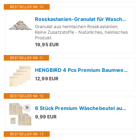
BESTSELLER NR. 10
Rosskastanien-Granulat für Waschmittel 1kg inkl. Baumwoll-Waschbeutel
Granulat aus heimischen Rosskastanien;
Keine Zusatzstoffe - Natürliches, heimisches
Produkt
19,95 EUR
BESTSELLER NR. 11
HENGBIRD 4 Pcs Premium Baumwolle Wäschenetz Set, Wäschesack Aus 100% Baumwolle mit Reißverschluss,Wäschenetz für Waschmaschine für Bh, Unterwäsche,Wäschesäcke für Waschmaschine für Reise & Delicates
12,99 EUR
BESTSELLER NR. 12
6 Stück Premium Wäschebeutel aus Baumwolle mit Reißverschluss ohne Mikroplastik, Wäschenetz Wäschesack für die Waschmaschine, Reise- Organizer, für Schmutzwäsche
9,99 EUR
BESTSELLER NR. 13