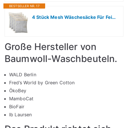
BESTSELLER NR. 17
4 Stück Mesh Wäschesäcke Für Feinwäsche, Mittelgroße Wäschesäcke Für Feinwäsche, 30x40cm Wäschenetz Baumwoll Baumwoll Bh Waschschutzbeutel Mit Robustem Reißverschluss Dessous, Socken, Kleidung
Große Hersteller von
Baumwoll-Waschbeuteln.
WALD Berlin
Fred’s World by Green Cotton
ÖkoBey
MamboCat
BioFair
Ib Laursen