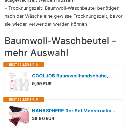
ausgewechselt werden müssen
– Trocknungszeit: Baumwoll-Waschbeutel benötigen
nach der Wäsche eine gewisse Trocknungszeit, bevor
sie wieder verwendet werden können
Baumwoll-Waschbeutel –
mehr Auswahl
BESTSELLER NR. 8
COOLJOB Baumwollhandschuhe, Weiße Stoff Handschuhe aus Baumwolle für trockene Hände & Neurodermitis, Feuchtigkeitsspendende Handschuhe, Waschbar - Gratis Waschbeutel (4 Paar, Größe L)
9,99 EUR
BESTSELLER NR. 9
NANASPHERE 3er Set Menstruationsslips Ultra Saugfähig Bio-Baumwolle + Waschbeutel | Starke Blutung Wiederverwendbare Unterwäsche Auslaufschutz Postpartum Teenager
26,90 EUR