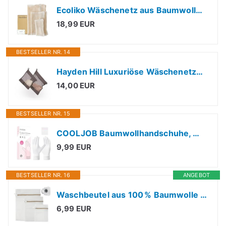
Ecoliko Wäschenetz aus Baumwolle für Waschmaschine, Wäschebeutel-Set (3 Stück) für BHs | Babykleidung | Feinwäsche, geruchsneutral & ohne Mikrofaser, Beige (S, M, L)
18,99 EUR
BESTSELLER NR. 14
Hayden Hill Luxuriöse Wäschenetze Bio-Baumwolle für Feinwäsche, 2er-Pack
14,00 EUR
BESTSELLER NR. 15
COOLJOB Baumwollhandschuhe, Weiße Stoff Handschuhe aus Baumwolle für trockene Hände & Neurodermitis, Feuchtigkeitsspendende Handschuhe, Waschbar - Gratis Waschbeutel (4 Paar, Größe S)
9,99 EUR
BESTSELLER NR. 16
ANGEBOT
Waschbeutel aus 100 % Baumwolle – 3er Set in verschiedenen Größen,Wiederverwendbar & nachhaltig,Wäscheschutzbeutel mit Reißverschluss
6,99 EUR