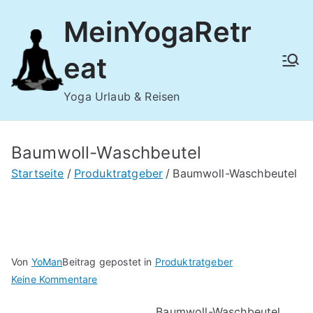
Zum
MeinYogaRetr
Inhalt
springen
eat
Yoga Urlaub & Reisen
Baumwoll-Waschbeutel
Startseite
Produktratgeber
Baumwoll-Waschbeutel
Von
YoMan
Beitrag gepostet in
Produktratgeber
für
Keine Kommentare
Baumwoll-
Baumwoll-Waschbeutel