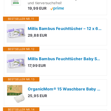
und tierversuchsfrei!
19,99 EUR
BESTSELLER NR. 11
Millis Bambus Feuchttücher – 12 x 60 Stück – Natürliche, sanfte Reinigung für empfindliche Babyhaut – Biologisch abbaubar, pH-neutral, ohne Plastik, Parfüm & Alkohol, klinisch getestet
29,88 EUR
BESTSELLER NR. 12
Millis Bambus Feuchttücher Baby Sensitive empfindliche Babyhaut, 5x60 Stück
17,99 EUR
BESTSELLER NR. 13
OrganicMom® 15 Waschbare Baby Pflegetücher aus Bambus, inkl. Wäschenetz, kuschelweich, nachhaltige waschbare Feuchttücher, Ersatz für Einweg-Feuchttücher, Baby Waschlappen Bambus, Reinigungstücher
25,95 EUR
BESTSELLER NR. 14