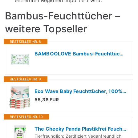
entfernten Regionen importiert wird.
Bambus-Feuchttücher –
weitere Topseller
BESTSELLER NR. 8
BAMBOOLOVE Bambus-Feuchttücher - Hypoallergene Baby-Feuchttücher - Besonders weiche und sanfte Feuchttücher - Für Babys - 99,3% Wasser - Biologisch abbaubar - Water wipes - 60
BESTSELLER NR. 9
Eco Wave Baby Feuchttücher, 100% kompostierbare umweltfreundliche Bambus-Tücher, geruchlos, hypoallergen, vegan, alkoholfrei, geeignet für empfindliche Haut
55,38 EUR
BESTSELLER NR. 10
The Cheeky Panda Plastikfrei Feuchttücher Box Baby | 12 Packungen x 12 Stück (144 Feuchttücher) | Für Baby, Erwachsene und den täglichen Gebrauch
Tierfreundlich: Zertifiziert veganfreundlich