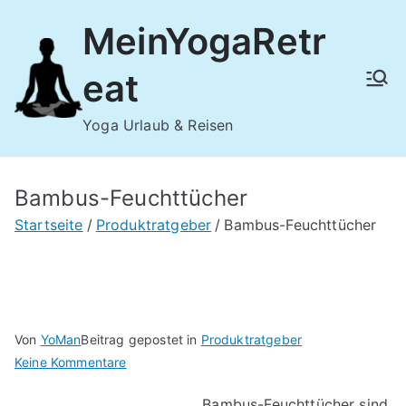
Zum
MeinYogaRetr
Inhalt
springen
eat
Yoga Urlaub & Reisen
Bambus-Feuchttücher
Startseite
Produktratgeber
Bambus-Feuchttücher
Von
YoMan
Beitrag gepostet in
Produktratgeber
für
Keine Kommentare
Bambus-
Bambus-Feuchttücher sind