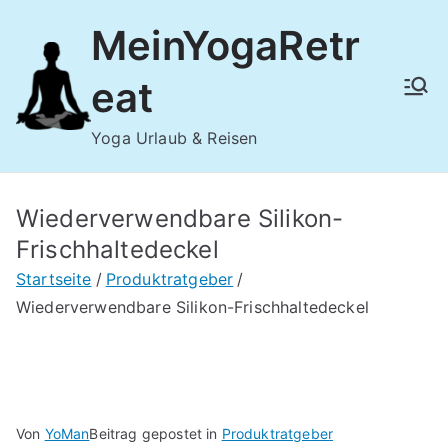
Zum
MeinYogaRetr
Inhalt
springen
eat
Yoga Urlaub & Reisen
Wiederverwendbare Silikon-
Frischhaltedeckel
Startseite
Produktratgeber
Wiederverwendbare Silikon-Frischhaltedeckel
Von
YoMan
Beitrag gepostet in
Produktratgeber