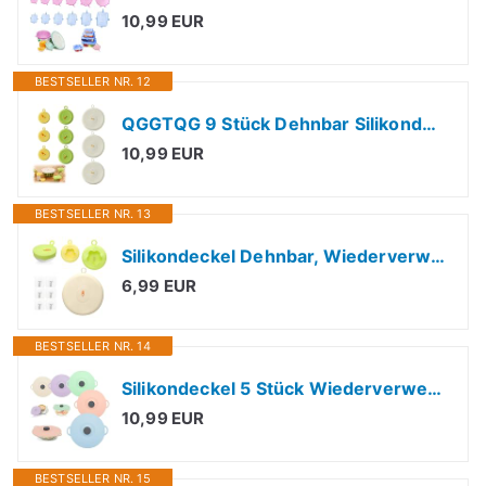
10,99 EUR
BESTSELLER NR. 12
QGGTQG 9 Stück Dehnbar Silikondeckel 3 Größen Silikon Deckel Universal
10,99 EUR
BESTSELLER NR. 13
Silikondeckel Dehnbar, Wiederverwendbaren Silikon Abdeckungsilikon, Frischhaltedeckel Silikon für Becher, Schüssel, Obst Inklusive 6 Klebehaken
6,99 EUR
BESTSELLER NR. 14
Silikondeckel 5 Stück Wiederverwendbar Silikon-Saugnapf-Deckel Abdeckung 5 Größen Staubdicht Hitzebeständig Frischhaltedeckel mit Saugeffekt Fuer Küche,Farbige 5 Farben
10,99 EUR
BESTSELLER NR. 15