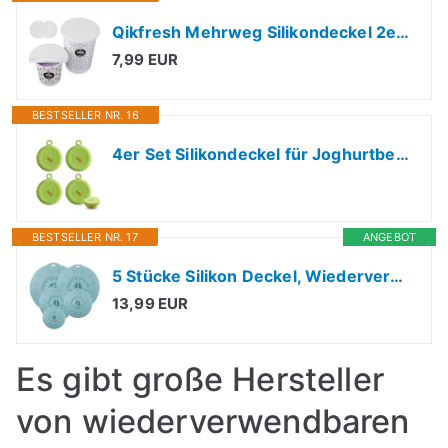
Qikfresh Mehrweg Silikondeckel 2er Set für 150-500g Joghurtbecher (Weiß)
7,99 EUR
BESTSELLER NR. 16
4er Set Silikondeckel für Joghurtbecher Ø 10cm – Silikondeckel für Schüsseln, Wiederverwendbare Frischhaltedeckel dehnbar – Silikon Deckel für Quarkbecher, Dosen & Becher, Grün
BESTSELLER NR. 17
ANGEBOT
5 Stücke Silikon Deckel, Wiederverwendbar Silikon Staubdicht Hitzebeständig
13,99 EUR
Es gibt große Hersteller
von wiederverwendbaren