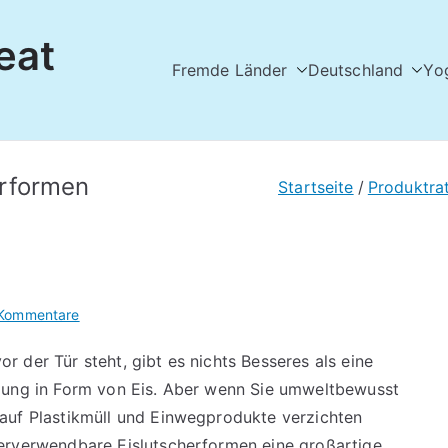
eat
Fremde Länder
Deutschland
Yo
rformen
Startseite
Produktra
für
 Kommentare
Wiederverwendbare
 der Tür steht, gibt es nichts Besseres als eine
Eislutscherformen
lung in Form von Eis. Aber wenn Sie umweltbewusst
auf Plastikmüll und Einwegprodukte verzichten
erverwendbare Eislutscherformen eine großartige