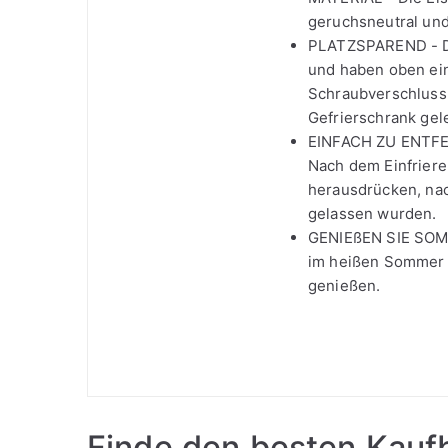
geruchsneutral un
PLATZSPAREND - Die
und haben oben ein
Schraubverschluss 
Gefrierschrank gel
EINFACH ZU ENTFERN
Nach dem Einfrieren
herausdrücken, na
gelassen wurden.
GENIEßEN SIE SOMM
im heißen Sommer m
genießen.
Finde den besten Kaufb