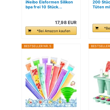
iNeibo Eisformen Silikon
200 Stü
bpa frei 10 Stück...
Tüten mit
Popsicle.
17,98 EUR
*Be
*Bei Amazon kaufen
BESTSELLER NR. 5
BESTSELLER 