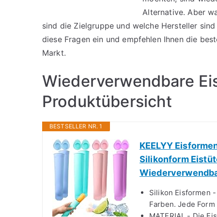
Alternative. Aber w
sind die Zielgruppe und welche Hersteller sin
diese Fragen ein und empfehlen Ihnen die be
Markt.
Wiederverwendbare Ei
Produktübersicht
BESTSELLER NR. 1
KEELYY Eisformen 
Silikonform Eistü
Wiederverwendbar
Silikon Eisformen -
Farben. Jede Form 
MATERIAL - Die Eis