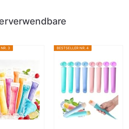
derverwendbare
NR. 3
BESTSELLER NR. 4