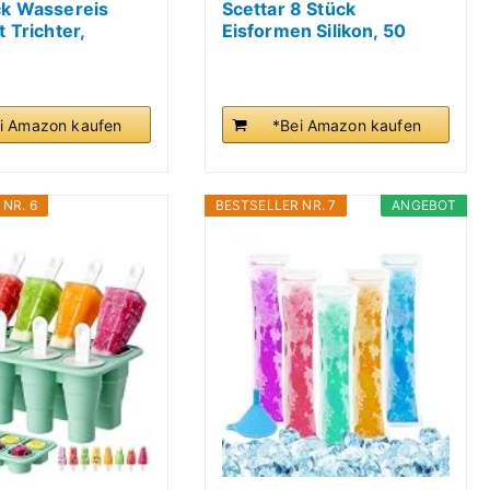
ck Wassereis
Scettar 8 Stück
 Trichter,
Eisformen Silikon, 50
..
Stück...
i Amazon kaufen
*Bei Amazon kaufen
NR. 6
BESTSELLER NR. 7
ANGEBOT