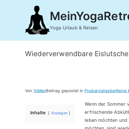
Zum
Inhalt
MeinYogaRetr
springen
Yoga Urlaub & Reisen
Wiederverwendbare Eislutsche
Von
YoMan
Beitrag gepostet in
Produktratgeber
Keine
Wenn der Sommer vor
erfrischende Abküh
Inhalte
Anzeigen
leben möchten und 
möchten, sind wied