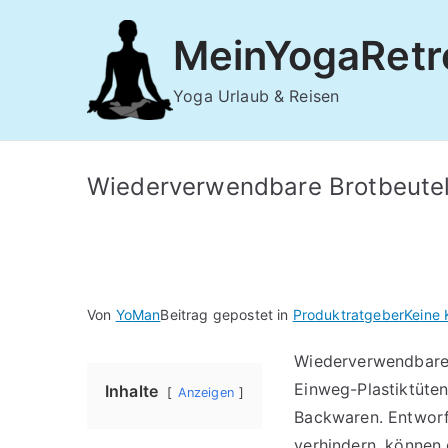
Zum
Inhalt
MeinYogaRetr
springen
Yoga Urlaub & Reisen
Wiederverwendbare Brotbeute
Von
YoMan
Beitrag gepostet in
Produktratgeber
Keine
Wiederverwendbare B
Einweg-Plastiktüten
Inhalte
Anzeigen
Backwaren. Entworf
verhindern, können 