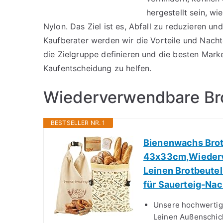
hergestellt sein, w
Nylon. Das Ziel ist es, Abfall zu reduzieren u
Kaufberater werden wir die Vorteile und Nach
die Zielgruppe definieren und die besten Marke
Kaufentscheidung zu helfen.
Wiederverwendbare Bro
BESTSELLER NR. 1
Bienenwachs Brot
43x33cm,Wiederv
Leinen Brotbeute
für Sauerteig-Na
Unsere hochwertig
Leinen Außenschich