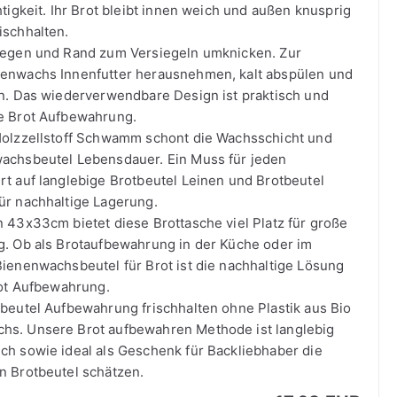
htigkeit. Ihr Brot bleibt innen weich und außen knusprig
ischhalten.
legen und Rand zum Versiegeln umknicken. Zur
nenwachs Innenfutter herausnehmen, kalt abspülen und
en. Das wiederverwendbare Design ist praktisch und
e Brot Aufbewahrung.
Holzzellstoff Schwamm schont die Wachsschicht und
achsbeutel Lebensdauer. Ein Muss für jeden
rt auf langlebige Brotbeutel Leinen und Brotbeutel
ür nachhaltige Lagerung.
n 43x33cm bietet diese Brottasche viel Platz für große
g. Ob als Brotaufbewahrung in der Küche oder im
Bienenwachsbeutel für Brot ist die nachhaltige Lösung
rot Aufbewahrung.
tbeutel Aufbewahrung frischhalten ohne Plastik aus Bio
hs. Unsere Brot aufbewahren Methode ist langlebig
ch sowie ideal als Geschenk für Backliebhaber die
n Brotbeutel schätzen.