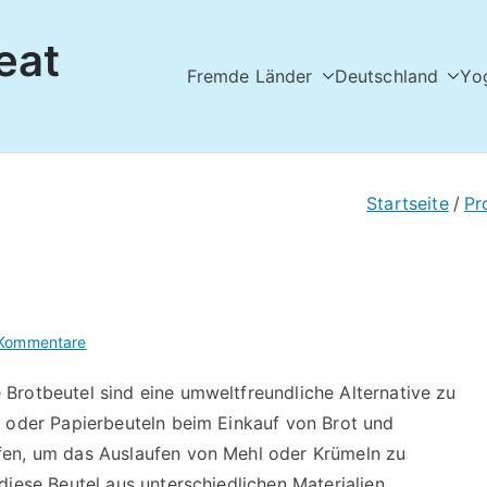
eat
Fremde Länder
Deutschland
Yo
l
Startseite
Pr
für
 Kommentare
Wiederverwendbare
rotbeutel sind eine umweltfreundliche Alternative zu
Brotbeutel
 oder Papierbeuteln beim Einkauf von Brot und
en, um das Auslaufen von Mehl oder Krümeln zu
diese Beutel aus unterschiedlichen Materialien