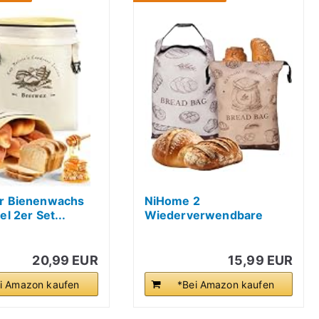
r Bienenwachs
NiHome 2
l 2er Set...
Wiederverwendbare
Brotbeutel mit...
20,99 EUR
15,99 EUR
i Amazon kaufen
*Bei Amazon kaufen