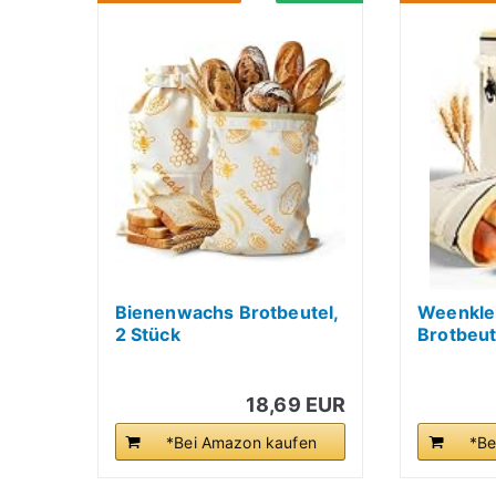
Bienenwachs Brotbeutel,
Weenkle
2 Stück
Brotbeute
Wiederverwendbare...
18,69 EUR
*Bei Amazon kaufen
*Be