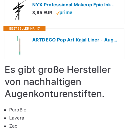
NYX Professional Makeup Epic Ink Eyeliner, Hochpigmentierter Filzstift, Wasserfest, langanhaltender Kajal, Vegane Formel, Einfache Anwendung mit flexiblem Pinsel, Shade: 01 Black
8,95 EUR
BESTSELLER NR. 17
ARTDECO Pop Art Kajal Liner - Augenkonturenstift mit intensivem Farbergebnis, 1 x 1,4g
Es gibt große Hersteller
von nachhaltigen
Augenkonturenstiften.
PuroBio
Lavera
Zao