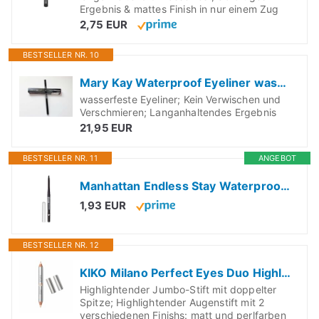
Ergebnis & mattes Finish in nur einem Zug
2,75 EUR
BESTSELLER NR. 10
Mary Kay Waterproof Eyeliner wasserfester Augenkonturenstift schwarz black 0,3g
wasserfeste Eyeliner; Kein Verwischen und
Verschmieren; Langanhaltendes Ergebnis
21,95 EUR
BESTSELLER NR. 11
ANGEBOT
Manhattan Endless Stay Waterproof Gel Eyeliner – Schwarzer Gel Eyeliner mit herausdrehbarer Mine ohne Anspitzen – Farbe Blackest Black 006 – 2,6g , (1er Pack)
1,93 EUR
BESTSELLER NR. 12
KIKO Milano Perfect Eyes Duo Highlighter Pencil
Highlightender Jumbo-Stift mit doppelter
Spitze; Highlightender Augenstift mit 2
verschiedenen Finishs: matt und perlfarben