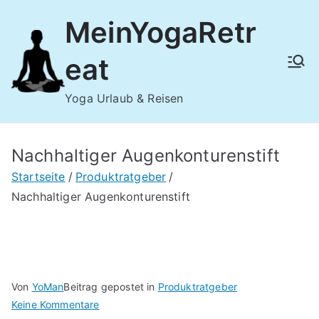
Zum
MeinYogaRetr
Inhalt
springen
eat
Yoga Urlaub & Reisen
Nachhaltiger Augenkonturenstift
Startseite
Produktratgeber
Nachhaltiger Augenkonturenstift
Von
YoMan
Beitrag gepostet in
Produktratgeber
für
Keine Kommentare