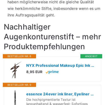
haben möglicherweise nicht die gleiche Qualität
wie herkömmliche Stifte, insbesondere wenn es um
ihre Auftragsqualität geht.
Nachhaltiger
Augenkonturenstift – mehr
Produktempfehlungen
BESTSELLER NR. 8
ANGEBOT
NYX Professional Makeup Epic Ink Eyeliner, Hochpigmentierter Filzstift, Wasserfest, langanhaltender Kajal, Vegane Formel, Einfache Anwendung mit flexiblem Pinsel, Shade: 03 Dark Chocolate
8,95 EUR
BESTSELLER NR. 9
essence 24ever ink liner, Eyeliner Nr. 01 Intense Black, tiefschwarz, mattes Finish, 24h Halt, langanhaltend, wasserfest, extra-feiner Pinsel, vegan, ohne Parfum, 1,2ml
Die hochpigmentierte Textur ist
langanhaltend & wasserfest; Sofortiges