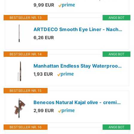
9,99 EUR
BESTSELLER NR. 13
ANGEBOT
ARTDECO Smooth Eye Liner - Nachhaltiger, farbintensiver Eyeliner für empfindliche Augen - 1 x 1,4 g
6,26 EUR
BESTSELLER NR. 14
ANGEBOT
Manhattan Endless Stay Waterproof Gel Eyeliner – Brauner r mit herausdrehbarer Mine ohne Anspitzen – Farbe Rich Brown 001 – 1 x 2,6g
1,93 EUR
BESTSELLER NR. 15
Benecos Natural Kajal olive - cremiger Eyeliner mit Bio-Jojobaöl - langanhaltender Augenkonturenstift - zertifizierte Naturkosmetik - talkfrei & vegan
2,99 EUR
BESTSELLER NR. 16
ANGEBOT