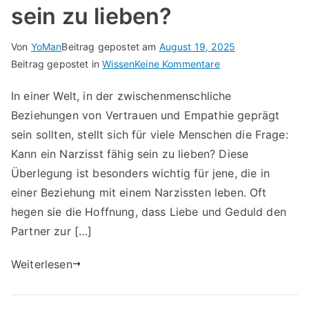
sein zu lieben?
Von
YoMan
Beitrag gepostet am
August 19, 2025
für
Beitrag gepostet in
Wissen
Keine Kommentare
Kann
In einer Welt, in der zwischenmenschliche
ein
Beziehungen von Vertrauen und Empathie geprägt
Narzisst
fähig
sein sollten, stellt sich für viele Menschen die Frage:
sein
Kann ein Narzisst fähig sein zu lieben? Diese
zu
Überlegung ist besonders wichtig für jene, die in
lieben?
einer Beziehung mit einem Narzissten leben. Oft
hegen sie die Hoffnung, dass Liebe und Geduld den
Partner zur […]
Weiterlesen