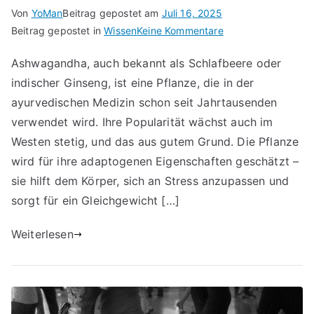
Von
YoMan
Beitrag gepostet am
Juli 16, 2025
für
Beitrag gepostet in
Wissen
Keine Kommentare
Ashwagandha:
Ashwagandha, auch bekannt als Schlafbeere oder
Das
indischer Ginseng, ist eine Pflanze, die in der
Wundermittel
für
ayurvedischen Medizin schon seit Jahrtausenden
Stressabbau
verwendet wird. Ihre Popularität wächst auch im
und
Westen stetig, und das aus gutem Grund. Die Pflanze
Vitalität
wird für ihre adaptogenen Eigenschaften geschätzt –
sie hilft dem Körper, sich an Stress anzupassen und
sorgt für ein Gleichgewicht […]
Weiterlesen