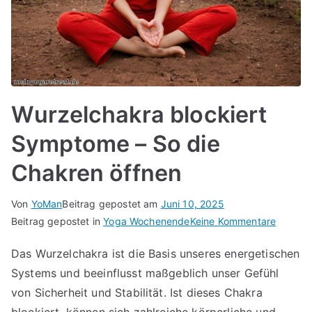
Wurzelchakra blockiert
Symptome – So die
Chakren öffnen
Von
YoMan
Beitrag gepostet am
Juni 10, 2025
für
Beitrag gepostet in
Yoga Wochenende
Keine Kommentare
Wurzel
Das Wurzelchakra ist die Basis unseres energetischen
blockier
Systems und beeinflusst maßgeblich unser Gefühl
Sympt
–
von Sicherheit und Stabilität. Ist dieses Chakra
So