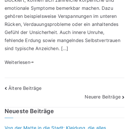
blockiert, können sich zahlreiche körperliche und
die
emotionale Symptome bemerkbar machen. Dazu
Chakre
gehören beispielsweise Verspannungen im unteren
öffnen
Rücken, Verdauungsprobleme oder ein anhalten­des
Gefühl der Unsicherheit. Auch innere Unruhe,
fehlende Erdung sowie mangelndes Selbstvertrauen
sind typische Anzeichen. […]
Weiterlesen
Beitragsnavigation
Ältere Beiträge
Neuere Beiträge
Neueste Beiträge
Von der Matte in die Stadt: Kleidung, die alles