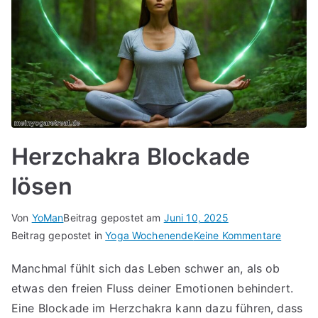
Herzchakra Blockade
lösen
Von
YoMan
Beitrag gepostet am
Juni 10, 2025
für
Beitrag gepostet in
Yoga Wochenende
Keine Kommentare
Herzch
Manchmal fühlt sich das Leben schwer an, als ob
Blocka
etwas den freien Fluss deiner Emotionen behindert.
lösen
Eine Blockade im Herzchakra kann dazu führen, dass