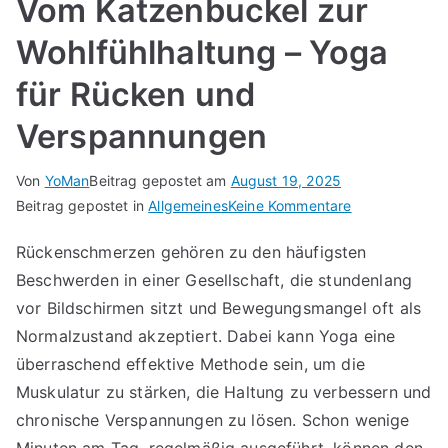
Vom Katzenbuckel zur
Wohlfühlhaltung – Yoga
für Rücken und
Verspannungen
Von
YoMan
Beitrag gepostet am
August 19, 2025
für
Beitrag gepostet in
Allgemeines
Keine Kommentare
Vom
Rückenschmerzen gehören zu den häufigsten
Katzenbuckel
Beschwerden in einer Gesellschaft, die stundenlang
zur
Wohlfühlhaltu
vor Bildschirmen sitzt und Bewegungsmangel oft als
–
Normalzustand akzeptiert. Dabei kann Yoga eine
Yoga
überraschend effektive Methode sein, um die
für
Muskulatur zu stärken, die Haltung zu verbessern und
Rücken
chronische Verspannungen zu lösen. Schon wenige
und
Minuten am Tag, regelmäßig ausgeführt, können den