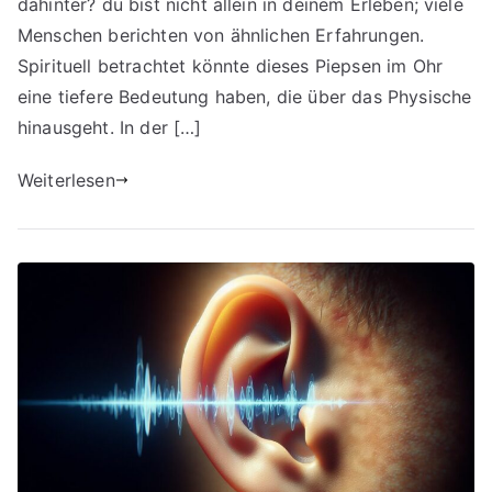
dahinter? du bist nicht allein in deinem Erleben; viele
Bedeutung
Menschen berichten von ähnlichen Erfahrungen.
hinter
Spirituell betrachtet könnte dieses Piepsen im Ohr
dem
eine tiefere Bedeutung haben, die über das Physische
Phänomen
hinausgeht. In der […]
Weiterlesen