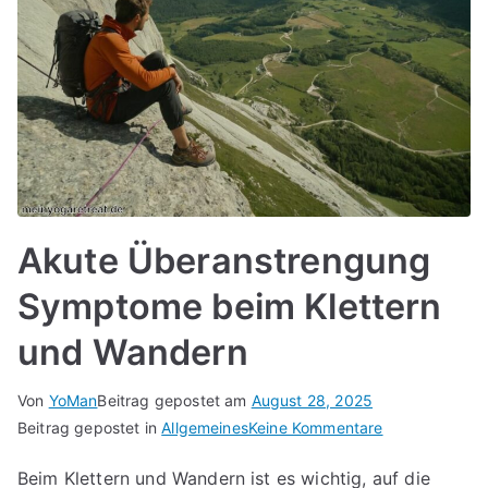
Akute Überanstrengung
Symptome beim Klettern
und Wandern
Von
YoMan
Beitrag gepostet am
August 28, 2025
für
Beitrag gepostet in
Allgemeines
Keine Kommentare
Akute
Beim Klettern und Wandern ist es wichtig, auf die
Überanstreng