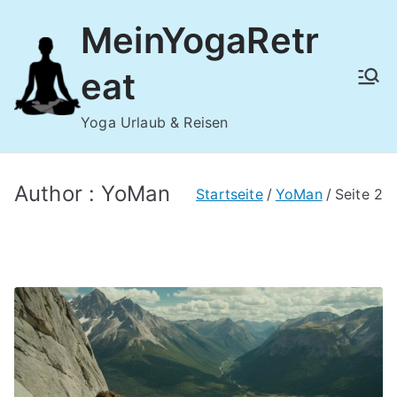
Zum
MeinYogaRetr
Inhalt
springen
eat
Yoga Urlaub & Reisen
Author :
YoMan
Startseite
YoMan
Seite 2