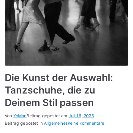
Die Kunst der Auswahl:
Tanzschuhe, die zu
Deinem Stil passen
Von
YoMan
Beitrag gepostet am
Juli 16, 2025
für
Beitrag gepostet in
Allgemeines
Keine Kommentare
Die