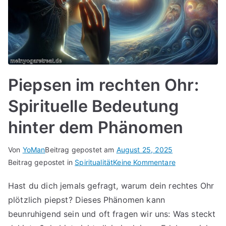
Piepsen im rechten Ohr:
Spirituelle Bedeutung
hinter dem Phänomen
Von
YoMan
Beitrag gepostet am
August 25, 2025
für
Beitrag gepostet in
Spiritualität
Keine Kommentare
Piepsen
Hast du dich jemals gefragt, warum dein rechtes Ohr
im
plötzlich piepst? Dieses Phänomen kann
rechten
Ohr:
beunruhigend sein und oft fragen wir uns: Was steckt
Spirituelle