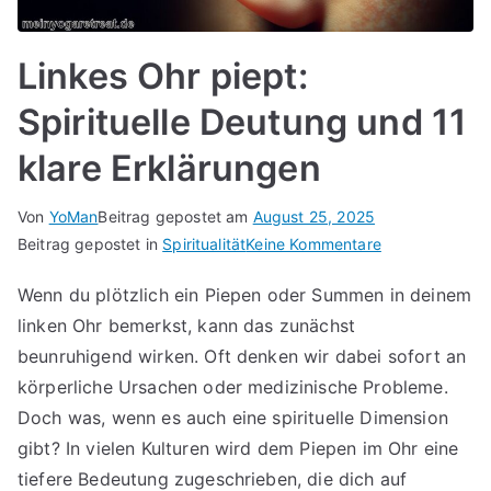
Linkes Ohr piept:
Spirituelle Deutung und 11
klare Erklärungen
Von
YoMan
Beitrag gepostet am
August 25, 2025
für
Beitrag gepostet in
Spiritualität
Keine Kommentare
Linkes
Wenn du plötzlich ein Piepen oder Summen in deinem
Ohr
linken Ohr bemerkst, kann das zunächst
piept:
Spirituelle
beunruhigend wirken. Oft denken wir dabei sofort an
Deutung
körperliche Ursachen oder medizinische Probleme.
und
Doch was, wenn es auch eine spirituelle Dimension
11
gibt? In vielen Kulturen wird dem Piepen im Ohr eine
klare
tiefere Bedeutung zugeschrieben, die dich auf
Erklärungen