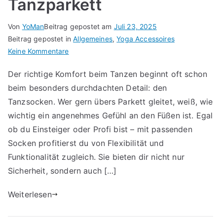
Tanzparkett
Von
YoMan
Beitrag gepostet am
Juli 23, 2025
Beitrag gepostet in
Allgemeines
,
Yoga Accessoires
für
Keine Kommentare
Tanzsocken
Der richtige Komfort beim Tanzen beginnt oft schon
»
beim besonders durchdachten Detail: den
Komfort
und
Tanzsocken. Wer gern übers Parkett gleitet, weiß, wie
Stil
wichtig ein angenehmes Gefühl an den Füßen ist. Egal
auf
ob du Einsteiger oder Profi bist – mit passenden
dem
Socken profitierst du von Flexibilität und
Tanzparkett
Funktionalität zugleich. Sie bieten dir nicht nur
Sicherheit, sondern auch […]
Weiterlesen